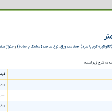
لوانیزه گرم یا سرد)
،
ضخامت ورق
،
نوع ساخت (مشبک یا ساده)
و
متراژ سف
قیمت
۸٬۴۰۰
٬۶۰۰
٬۶۰۰